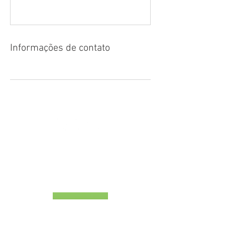
Informações de contato
CERTIFIED BY TURISMO DE PORTUGAL
RNAAT - 1381/2016