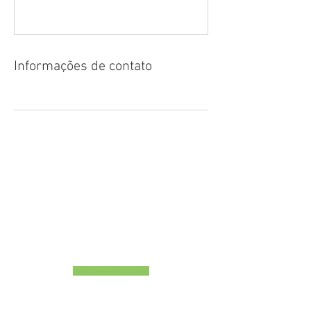
Informações de contato
CERTIFIED BY TURISMO DE PORTUGAL
RNAAT - 1381/2016