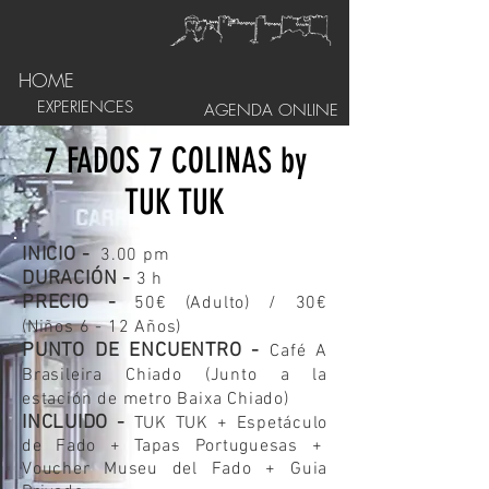
HOME
EXPERIENCES
AGENDA ONLINE
7 FADOS 7 COLINAS by
TUK TUK
INICIO -
3.00 pm
DURACIÓN -
3 h
PRECIO -
50€ (Adulto) / 30€
(Niños 6 - 12 Años)
PUNTO DE ENCUENTRO -
Café A
Brasileira Chiado (Junto a la
estación de metro Baixa Chiado)
INCLUIDO -
TUK TUK + Espetáculo
de Fado + Tapas Portuguesas +
Voucher Museu del Fado + Guia